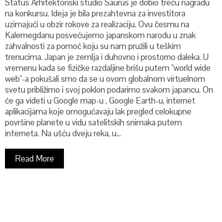
Status Arhitektonski studio Saurus je dobio treću nagradu
na konkursu. Ideja je bila prezahtevna za investitora
uzimajući u obzir rokove za realizaciju. Ovu česmu na
Kalemegdanu posvećujemo japanskom narodu u znak
zahvalnosti za pomoć koju su nam pružili u teškim
trenucima. Japan je zemlja i duhovno i prostorno daleka. U
vremenu kada se fizičke razdaljine brišu putem "world wide
web"-a pokušali smo da se u ovom globalnom virtuelnom
svetu približimo i svoj poklon podarimo svakom japancu. On
će ga videti u Google map-u , Google Earth-u, internet
aplikacijama koje omogućavaju lak pregled celokupne
površine planete u vidu satelitskih snimaka putem
interneta. Na ušću dveju reka, u…
Read More