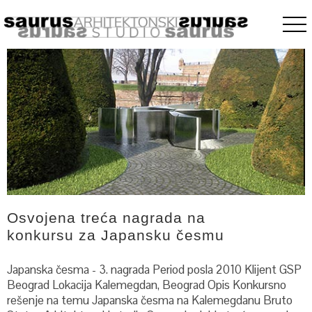
Skip
to
content
Osvojena treća nagrada na
konkursu za Japansku česmu
Japanska česma - 3. nagrada Period posla 2010 Klijent GSP
Beograd Lokacija Kalemegdan, Beograd Opis Konkursno
rešenje na temu Japanska česma na Kalemegdanu Bruto